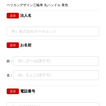
ペリカンデザイン三輪車 丸ハンドル 黄色
法人名
必須
お名前
必須
姓：
名：
電話番号
必須