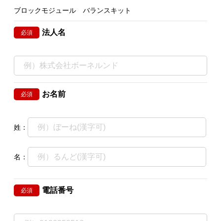
ブロックモジュール バランスキット
法人名
必須
お名前
必須
姓：
名：
電話番号
必須