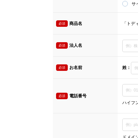
サ
商品名
「トデ
必須
法人名
必須
お名前
姓：
必須
電話番号
必須
ハイフ
ドメイン