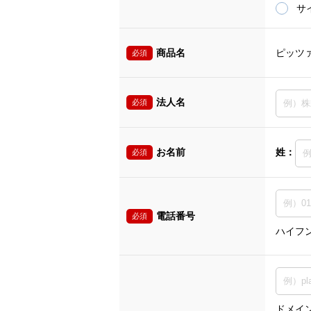
サ
商品名
ピッツ
必須
法人名
必須
お名前
姓：
必須
電話番号
必須
ハイフ
ドメイン