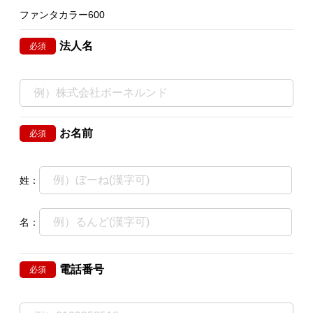
ファンタカラー600
法人名
必須
お名前
必須
姓：
名：
電話番号
必須