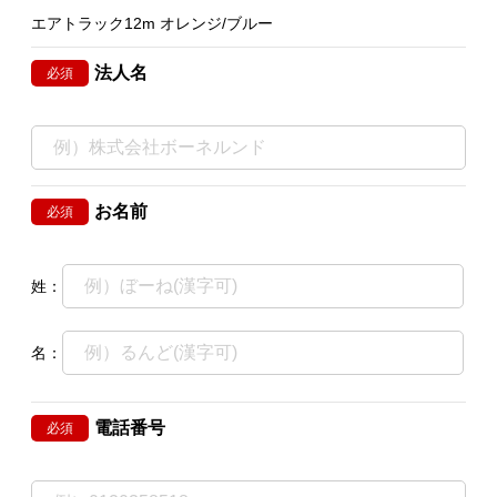
エアトラック12m オレンジ/ブルー
法人名
必須
お名前
必須
姓：
名：
電話番号
必須