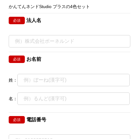
かんてんネンドStudio プラスの4色セット
法人名
必須
お名前
必須
姓：
名：
電話番号
必須