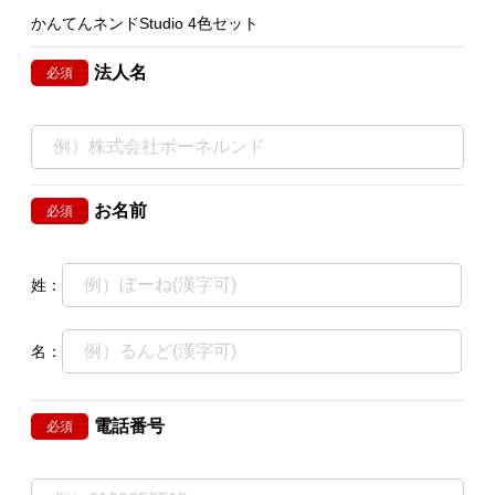
かんてんネンドStudio 4色セット
法人名
必須
お名前
必須
姓：
名：
電話番号
必須