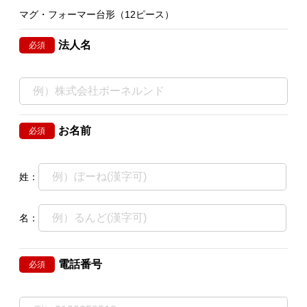
マグ・フォーマー台形（12ピース）
法人名
必須
お名前
必須
姓：
名：
電話番号
必須