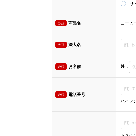
サ
商品名
コーヒ
必須
法人名
必須
お名前
姓：
必須
電話番号
必須
ハイフ
ドメイン