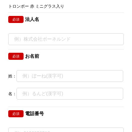
トロンポー 赤 ミニグラス入り
法人名
必須
お名前
必須
姓：
名：
電話番号
必須