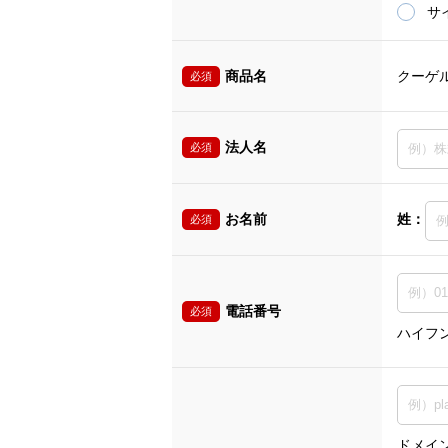
サ
商品名
クーゲル
必須
法人名
必須
お名前
姓：
必須
電話番号
必須
ハイフ
ドメイン