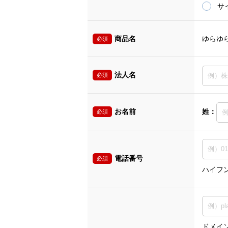
サ
商品名
ゆらゆ
必須
法人名
必須
お名前
姓：
必須
電話番号
必須
ハイフ
ドメイン