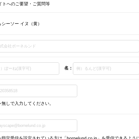
イトへのご要望・ご質問等
らシーソー イヌ（黄）
名：
ン無しで入力してください。
指定受信を設定されている方は「bornelund.co.jp」を受信できる