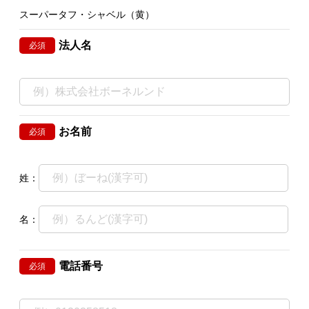
スーパータフ・シャベル（黄）
法人名
必須
お名前
必須
姓：
名：
電話番号
必須