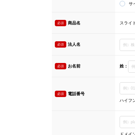
サ
商品名
スライ
必須
法人名
必須
お名前
姓：
必須
電話番号
必須
ハイフ
ドメイン