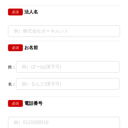
法人名
必須
お名前
必須
姓：
名：
電話番号
必須