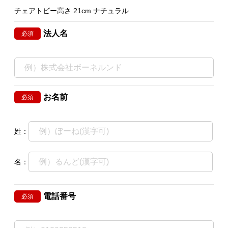
チェアトビー高さ 21cm ナチュラル
法人名
必須
お名前
必須
姓：
名：
電話番号
必須