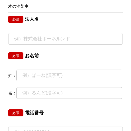
木の消防車
法人名
必須
お名前
必須
姓：
名：
電話番号
必須