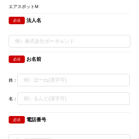
エアスポットM
法人名
必須
お名前
必須
姓：
名：
電話番号
必須