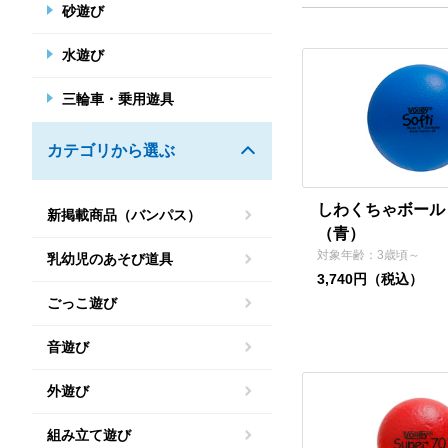
砂遊び
水遊び
三輪車・乗用遊具
カテゴリから選ぶ
しわくちゃボール 
新掲載商品（バンパス）
（青）
対象年齢：3歳頃～
乳幼児のあそび道具
3,740円（税込）
ごっこ遊び
音遊び
外遊び
組み立て遊び